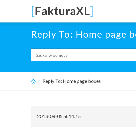
Skip
[
FakturaXL
]
to
main
content
Reply To: Home page b
Search
for:
Reply To: Home page boxes
2013-08-05 at 14:15