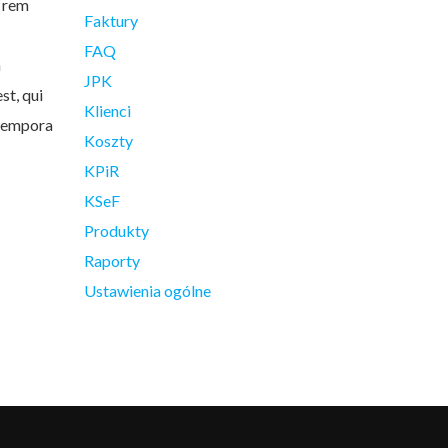
m rem
Faktury
FAQ
a
JPK
st, qui
Klienci
 tempora
Koszty
KPiR
KSeF
Produkty
Raporty
Ustawienia ogólne