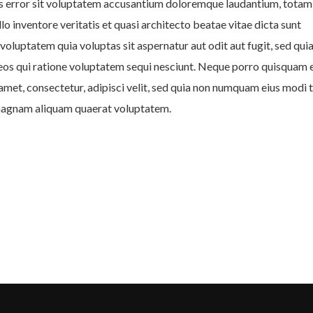
us error sit voluptatem accusantium doloremque laudantium, tota
lo inventore veritatis et quasi architecto beatae vitae dicta sunt
luptatem quia voluptas sit aspernatur aut odit aut fugit, sed qui
os qui ratione voluptatem sequi nesciunt. Neque porro quisquam e
amet, consectetur, adipisci velit, sed quia non numquam eius modi
 magnam aliquam quaerat voluptatem.