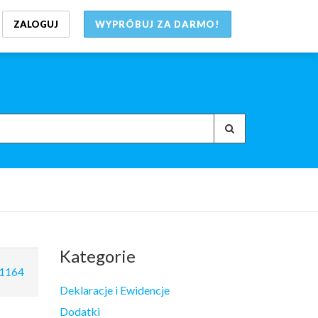
ZALOGUJ
WYPRÓBUJ ZA DARMO!
Kategorie
1164
Deklaracje i Ewidencje
Dodatki