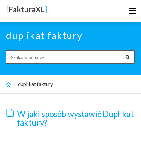
Skip
[
FakturaXL
]
Tog
to
navi
main
content
duplikat faktury
Search
for:
duplikat faktury
W jaki sposób wystawić Duplikat
faktury?