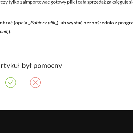
y tylko zaimportować gotowy plik i cała sprzedaż zaksięguje si
brać (opcja „
Pobierz plik
„) lub wysłać bezpośrednio z prog
mail
„).
artykuł był pomocny