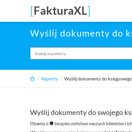
Skip
[
FakturaXL
]
to
main
content
Wyślij dokumenty do k
Search
for:
Raporty
Wyślij dokumenty do księgowego 
Wyślij dokumenty do swojego k
Dbamy o
🛡
bezpieczeństwo naszych klientów i ic