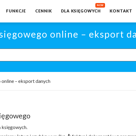
FUNKCJE
CENNIK
DLA KSIĘGOWYCH
KONTAKT
sięgowego online – eksport d
online – eksport danych
sięgowego
h księgowych.