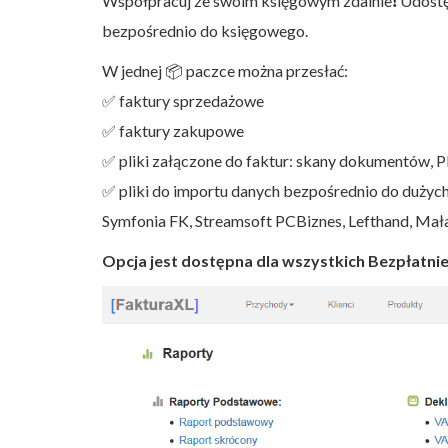
Współpracuj ze swoim księgowym zdalnie
❗️
Udostę
bezpośrednio do księgowego.
W jednej
📦
paczce można przesłać:
✅
faktury sprzedażowe
✅
faktury zakupowe
✅
pliki załączone do faktur: skany dokumentów, 
✅
pliki do importu danych bezpośrednio do dużyc
Symfonia FK, Streamsoft PCBiznes, Lefthand, Mał
Opcja jest dostępna dla wszystkich Bezpłatnie