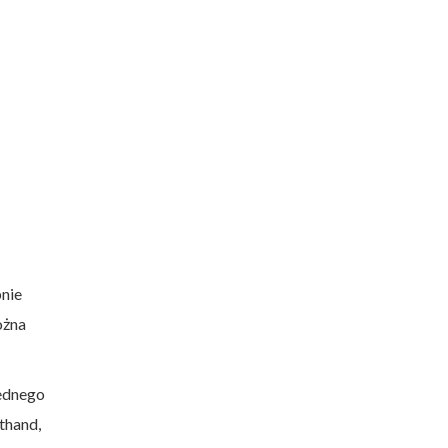
pnie
ożna
jednego
thand,