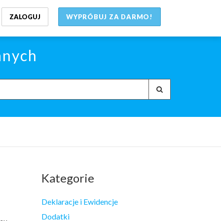
ZALOGUJ
WYPRÓBUJ ZA DARMO!
anych
Kategorie
Deklaracje i Ewidencje
Dodatki