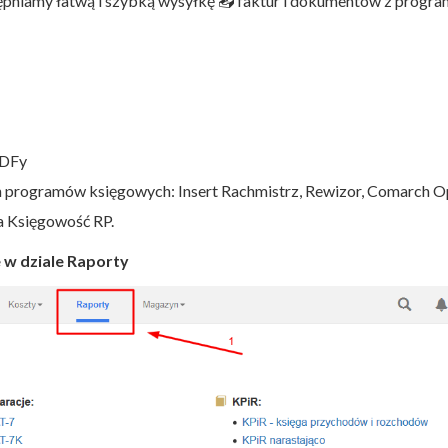
pniamy łatwą i szybką wysyłkę
📤
faktur i dokumentów z progra
PDFy
h programów księgowych: Insert Rachmistrz, Rewizor, Comarch O
a Księgowość RP.
 w dziale Raporty