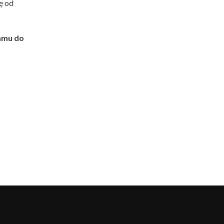
ę od
ramu do